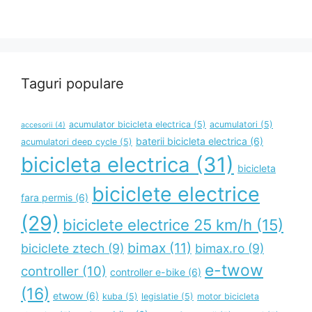
Taguri populare
acumulator bicicleta electrica
(5)
acumulatori
(5)
accesorii
(4)
baterii bicicleta electrica
(6)
acumulatori deep cycle
(5)
bicicleta electrica
(31)
bicicleta
biciclete electrice
fara permis
(6)
(29)
biciclete electrice 25 km/h
(15)
bimax
(11)
biciclete ztech
(9)
bimax.ro
(9)
e-twow
controller
(10)
controller e-bike
(6)
(16)
etwow
(6)
kuba
(5)
legislatie
(5)
motor bicicleta