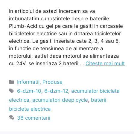
In articolul de astazi incercam sa va
imbunatatim cunostintele despre bateriile
Plumb-Acid cu gel pe care le gasiti in carcasele
bicicletelor electrice sau in dotarea tricicletelor
electrice. Le gasiti inseriate cate 2, 3, 4 sau 5,
in functie de tensiunea de alimentare a
motorului, astfel daca motorul se alimenteaza
cu 24V, se inseriaza 2 baterii …
Citește mai mult
Categorii
Informatii
,
Produse
Etichete
6-dzm-10
,
6-dzm-12
,
acumulator bicicleta
electrica
,
acumulatori deep cycle
,
baterii
bicicleta electrica
36 comentarii