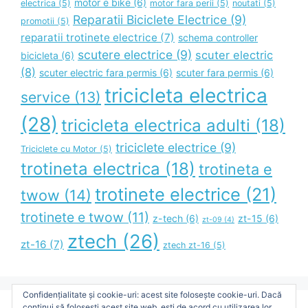
motor e bike
(6)
electrica
(5)
motor fara perii
(5)
noutati
(5)
Reparatii Biciclete Electrice
(9)
promotii
(5)
reparatii trotinete electrice
(7)
schema controller
scutere electrice
(9)
scuter electric
bicicleta
(6)
(8)
scuter electric fara permis
(6)
scuter fara permis
(6)
tricicleta electrica
service
(13)
(28)
tricicleta electrica adulti
(18)
triciclete electrice
(9)
Triciclete cu Motor
(5)
trotineta electrica
(18)
trotineta e
trotinete electrice
(21)
twow
(14)
trotinete e twow
(11)
z-tech
(6)
zt-15
(6)
zt-09
(4)
ztech
(26)
zt-16
(7)
ztech zt-16
(5)
Confidențialitate și cookie-uri: acest site folosește cookie-uri. Dacă
continui să folosești acest site web, ești de acord cu utilizarea lor.