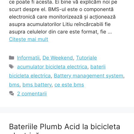
ce poate fi acesta. Ei bine vă explicăm noi pe
scurt despre el. BMS-ul este o componentă
electronică care monitorizează și acționează
asupra acumulatorilor Litiu reîncărcabili fie
asupra celulelor din care este format, fie …
Citește mai mult
Categorii
Informatii
,
De Weekend
,
Tutoriale
Etichete
acumulator bicicleta electrica
,
baterii
bicicleta electrica
,
Battery management system
,
bms
,
bms battery
,
ce este bms
2 comentarii
Bateriile Plumb Acid la bicicleta