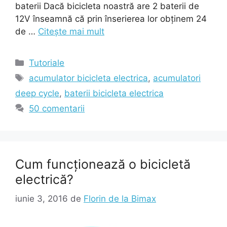
baterii Dacă bicicleta noastră are 2 baterii de
12V înseamnă că prin înserierea lor obținem 24
de …
Citește mai mult
Categorii
Tutoriale
Etichete
acumulator bicicleta electrica
,
acumulatori
deep cycle
,
baterii bicicleta electrica
50 comentarii
Cum funcționează o bicicletă
electrică?
iunie 3, 2016
de
Florin de la Bimax