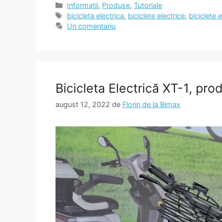
Categorii
Informatii
,
Produse
,
Tutoriale
Etichete
bicicleta electrica
,
biciclete electrice
,
biciclete 
Un comentariu
Bicicleta Electrică XT-1, pr
august 12, 2022
de
Florin de la Bimax