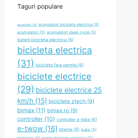
Taguri populare
acumulator bicicleta electrica
(5)
accesorii
(4)
acumulatori
(5)
acumulatori deep cycle
(5)
baterii bicicleta electrica
(6)
bicicleta electrica
(31)
bicicleta fara permis
(6)
biciclete electrice
(29)
biciclete electrice 25
km/h
(15)
biciclete ztech
(9)
bimax
(11)
bimax.ro
(9)
controller
(10)
controller e-bike
(6)
e-twow
(16)
etwow
(6)
kuba
(5)
legislatie
(5)
motor bicicleta electrica
(5)