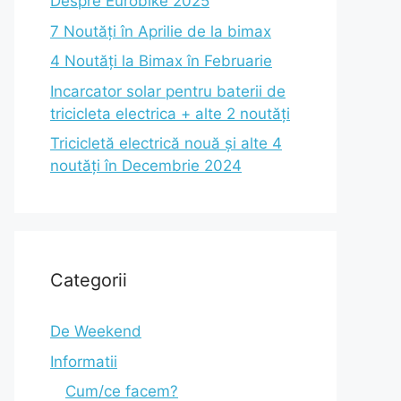
Despre Eurobike 2025
7 Noutăți în Aprilie de la bimax
4 Noutăți la Bimax în Februarie
Incarcator solar pentru baterii de
tricicleta electrica + alte 2 noutăți
Tricicletă electrică nouă și alte 4
noutăți în Decembrie 2024
Categorii
De Weekend
Informatii
Cum/ce facem?