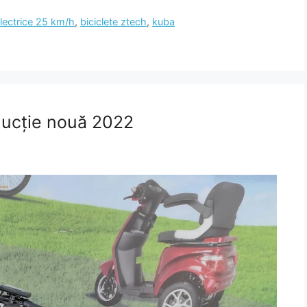
electrice 25 km/h
,
biciclete ztech
,
kuba
oducție nouă 2022