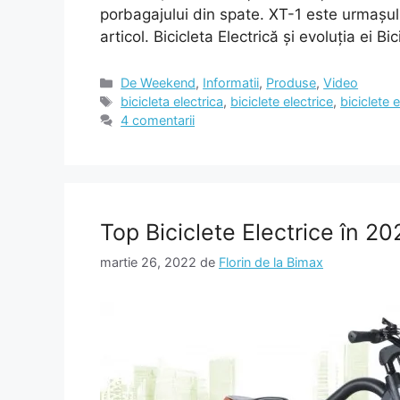
porbagajului din spate. XT-1 este urmașul 
articol. Bicicleta Electrică și evoluția ei B
Categorii
De Weekend
,
Informatii
,
Produse
,
Video
Etichete
bicicleta electrica
,
biciclete electrice
,
biciclete 
4 comentarii
Top Biciclete Electrice în 20
martie 26, 2022
de
Florin de la Bimax