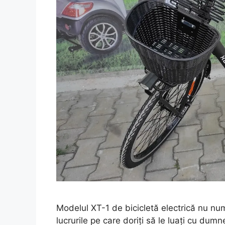
Modelul XT-1 de bicicletă electrică nu num
lucrurile pe care doriți să le luați cu dumn