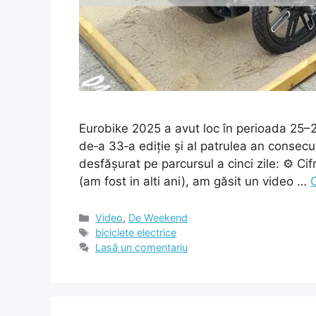
Eurobike 2025 a avut loc în perioada 25–
de‑a 33‑a ediție și al patrulea an consecu
desfășurat pe parcursul a cinci zile: ⚙️ Ci
(am fost in alti ani), am găsit un video …
Categorii
Video
,
De Weekend
Etichete
biciclete electrice
Lasă un comentariu