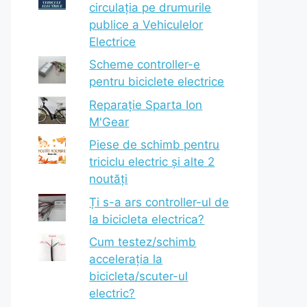
circulația pe drumurile
publice a Vehiculelor
Electrice
Scheme controller-e
pentru biciclete electrice
Reparație Sparta Ion
M'Gear
Piese de schimb pentru
triciclu electric și alte 2
noutăți
Ți s-a ars controller-ul de
la bicicleta electrica?
Cum testez/schimb
accelerația la
bicicleta/scuter-ul
electric?