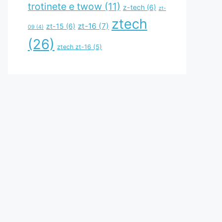
trotinete e twow
(11)
z-tech
(6)
zt-
ztech
zt-16
(7)
zt-15
(6)
09
(4)
(26)
ztech zt-16
(5)