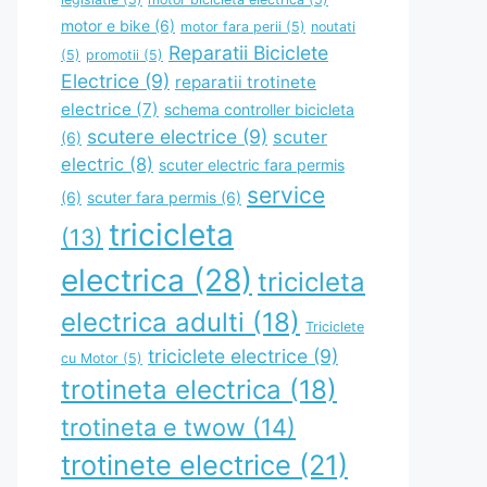
motor e bike
(6)
motor fara perii
(5)
noutati
Reparatii Biciclete
(5)
promotii
(5)
Electrice
(9)
reparatii trotinete
electrice
(7)
schema controller bicicleta
scutere electrice
(9)
scuter
(6)
electric
(8)
scuter electric fara permis
service
(6)
scuter fara permis
(6)
tricicleta
(13)
electrica
(28)
tricicleta
electrica adulti
(18)
Triciclete
triciclete electrice
(9)
cu Motor
(5)
trotineta electrica
(18)
trotineta e twow
(14)
trotinete electrice
(21)