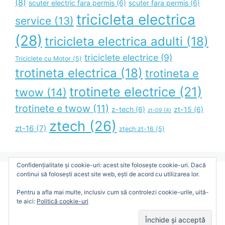
(8)
scuter electric fara permis
(6)
scuter fara permis
(6)
tricicleta electrica
service
(13)
(28)
tricicleta electrica adulti
(18)
triciclete electrice
(9)
Triciclete cu Motor
(5)
trotineta electrica
(18)
trotineta e
trotinete electrice
(21)
twow
(14)
trotinete e twow
(11)
z-tech
(6)
zt-15
(6)
zt-09
(4)
ztech
(26)
zt-16
(7)
ztech zt-16
(5)
Confidențialitate și cookie-uri: acest site folosește cookie-uri. Dacă
continui să folosești acest site web, ești de acord cu utilizarea lor.
Blog Administrat de Bimax Unic Distribution SRL
Pentru a afla mai multe, inclusiv cum să controlezi cookie-urile, uită-
te aici:
Politică cookie-uri
© 2026 TDVE - Totul despre Vehicule Electrice
•