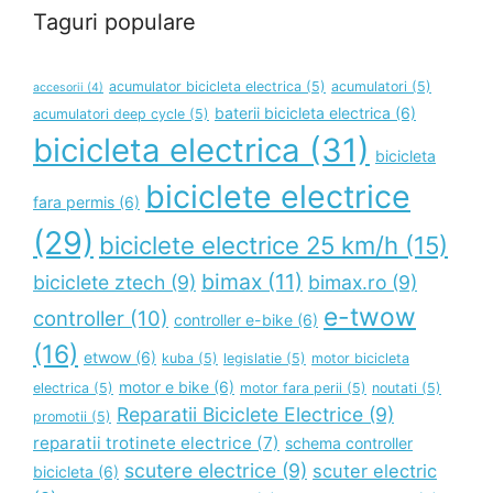
Taguri populare
acumulator bicicleta electrica
(5)
acumulatori
(5)
accesorii
(4)
baterii bicicleta electrica
(6)
acumulatori deep cycle
(5)
bicicleta electrica
(31)
bicicleta
biciclete electrice
fara permis
(6)
(29)
biciclete electrice 25 km/h
(15)
bimax
(11)
biciclete ztech
(9)
bimax.ro
(9)
e-twow
controller
(10)
controller e-bike
(6)
(16)
etwow
(6)
kuba
(5)
legislatie
(5)
motor bicicleta
motor e bike
(6)
electrica
(5)
motor fara perii
(5)
noutati
(5)
Reparatii Biciclete Electrice
(9)
promotii
(5)
reparatii trotinete electrice
(7)
schema controller
scutere electrice
(9)
scuter electric
bicicleta
(6)