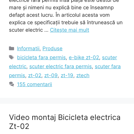
mare și nimeni nu explică bine ce înseamnp
defapt acest lucru. În articolul acesta vom
explica ce specificații trebuie să întrunească un
scuter electric …
Citește mai mult
Categorii
Informatii
,
Produse
Etichete
bicicleta fara permis
,
e-bike zt-02
,
scuter
electric
,
scuter electric fara permis
,
scuter fara
permis
,
zt-02
,
zt-09
,
zt-19
,
ztech
155 comentarii
Video montaj Bicicleta electrica
Zt-02