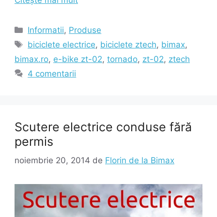
Citește mai mult
Categorii
Informatii
,
Produse
Etichete
biciclete electrice
,
biciclete ztech
,
bimax
,
bimax.ro
,
e-bike zt-02
,
tornado
,
zt-02
,
ztech
4 comentarii
Scutere electrice conduse fără
permis
noiembrie 20, 2014
de
Florin de la Bimax