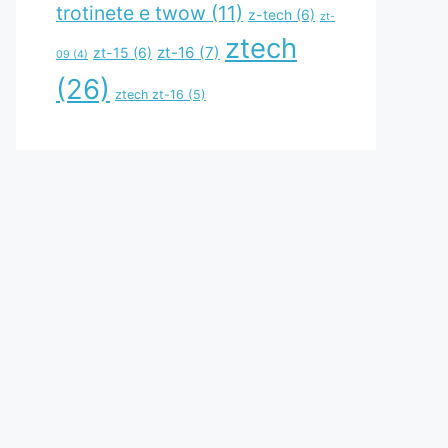
trotinete e twow
(11)
z-tech
(6)
zt-
ztech
zt-16
(7)
zt-15
(6)
09
(4)
(26)
ztech zt-16
(5)