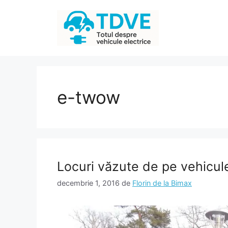
Sari
la
conținut
e-twow
Locuri văzute de pe vehicul
decembrie 1, 2016
de
Florin de la Bimax