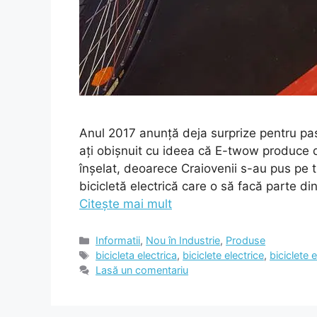
Anul 2017 anunță deja surprize pentru pas
ați obișnuit cu ideea că E-twow produce do
înșelat, deoarece Craiovenii s-au pus pe 
bicicletă electrică care o să facă parte 
Citește mai mult
Categorii
Informatii
,
Nou în Industrie
,
Produse
Etichete
bicicleta electrica
,
biciclete electrice
,
biciclete 
Lasă un comentariu