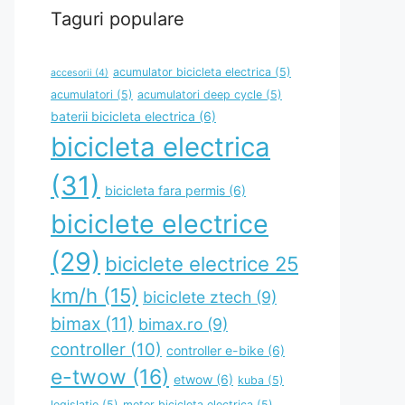
Taguri populare
acumulator bicicleta electrica
(5)
accesorii
(4)
acumulatori
(5)
acumulatori deep cycle
(5)
baterii bicicleta electrica
(6)
bicicleta electrica
(31)
bicicleta fara permis
(6)
biciclete electrice
(29)
biciclete electrice 25
km/h
(15)
biciclete ztech
(9)
bimax
(11)
bimax.ro
(9)
controller
(10)
controller e-bike
(6)
e-twow
(16)
etwow
(6)
kuba
(5)
legislatie
(5)
motor bicicleta electrica
(5)