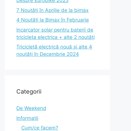
Despre Eurobike 2025
7 Noutăți în Aprilie de la bimax
4 Noutăți la Bimax în Februarie
Incarcator solar pentru baterii de
tricicleta electrica + alte 2 noutăți
Tricicletă electrică nouă și alte 4
noutăți în Decembrie 2024
Categorii
De Weekend
Informatii
Cum/ce facem?