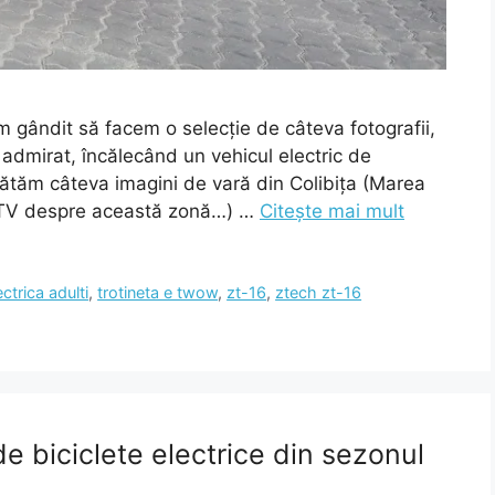
m gândit să facem o selecție de câteva fotografii,
admirat, încălecând un vehicul electric de
arătăm câteva imagini de vară din Colibița (Marea
la TV despre această zonă…) …
Citește mai mult
ectrica adulti
,
trotineta e twow
,
zt-16
,
ztech zt-16
 biciclete electrice din sezonul