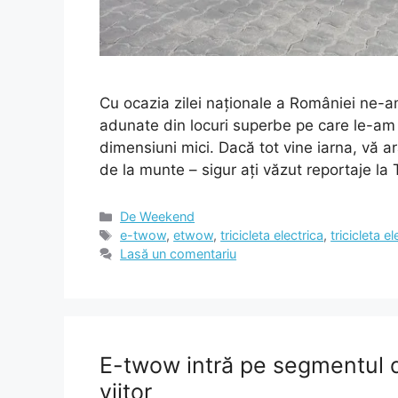
Cu ocazia zilei naționale a României ne-a
adunate din locuri superbe pe care le-am 
dimensiuni mici. Dacă tot vine iarna, vă 
de la munte – sigur ați văzut reportaje 
Categorii
De Weekend
Etichete
e-twow
,
etwow
,
tricicleta electrica
,
tricicleta el
Lasă un comentariu
E-twow intră pe segmentul de
viitor