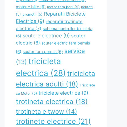
motor e bike
(6)
motor fara perii
(5)
noutati
Reparatii Biciclete
(5)
promotii
(5)
Electrice
(9)
reparatii trotinete
electrice
(7)
schema controller bicicleta
scutere electrice
(9)
scuter
(6)
electric
(8)
scuter electric fara permis
service
(6)
scuter fara permis
(6)
tricicleta
(13)
electrica
(28)
tricicleta
electrica adulti
(18)
Triciclete
triciclete electrice
(9)
cu Motor
(5)
trotineta electrica
(18)
trotineta e twow
(14)
trotinete electrice
(21)