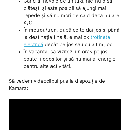
Când ai nevoie de un taxi, nici nu o să
plătești și este posibil să ajungi mai
repede și să nu mori de cald dacă nu are
A/C.
În metrou/tren, după ce te dai jos și până
la destinația finală, e mai ok
trotineta
electrică
decât pe jos sau cu alt mijloc.
În vacanță, să vizitezi un oraș pe jos
poate fi obositor și să nu mai ai energie
pentru alte activități.
Să vedem videoclipul pus la dispoziție de
Kamara: