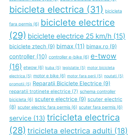
bicicleta electrica
(31)
bicicleta
biciclete electrice
fara permis
(6)
(29)
biciclete electrice 25 km/h
(15)
bimax
(11)
biciclete ztech
(9)
bimax.ro
(9)
e-twow
controller
(10)
controller e-bike
(6)
(16)
etwow
(6)
kuba
(5)
legislatie
(5)
motor bicicleta
motor e bike
(6)
electrica
(5)
motor fara perii
(5)
noutati
(5)
Reparatii Biciclete Electrice
(9)
promotii
(5)
reparatii trotinete electrice
(7)
schema controller
scutere electrice
(9)
scuter electric
bicicleta
(6)
(8)
scuter electric fara permis
(6)
scuter fara permis
(6)
tricicleta electrica
service
(13)
(28)
tricicleta electrica adulti
(18)