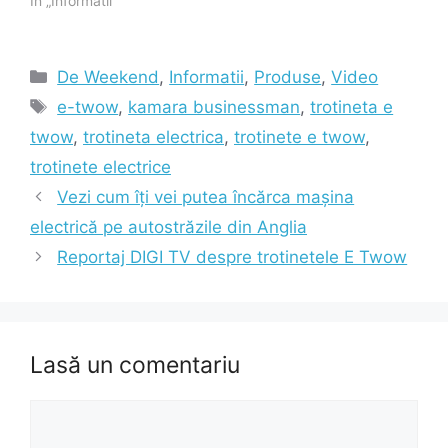
În „Informatii”
Categorii
De Weekend
,
Informatii
,
Produse
,
Video
Etichete
e-twow
,
kamara businessman
,
trotineta e
twow
,
trotineta electrica
,
trotinete e twow
,
trotinete electrice
Vezi cum îți vei putea încărca mașina
electrică pe autostrăzile din Anglia
Reportaj DIGI TV despre trotinetele E Twow
Lasă un comentariu
Comentariu