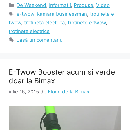
Categorii
De Weekend
,
Informatii
,
Produse
,
Video
Etichete
e-twow
,
kamara businessman
,
trotineta e
twow
,
trotineta electrica
,
trotinete e twow
,
trotinete electrice
Lasă un comentariu
E-Twow Booster acum si verde
doar la Bimax
iulie 16, 2015
de
Florin de la Bimax