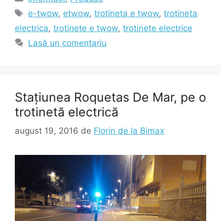
Etichete
e-twow
,
etwow
,
trotineta e twow
,
trotineta
electrica
,
trotinete e twow
,
trotinete electrice
Lasă un comentariu
Stațiunea Roquetas De Mar, pe o
trotinetă electrică
august 19, 2016
de
Florin de la Bimax