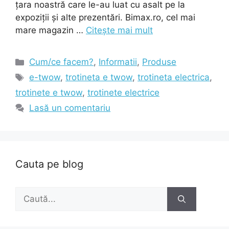
țara noastră care le-au luat cu asalt pe la
expoziții și alte prezentări. Bimax.ro, cel mai
mare magazin …
Citește mai mult
Categorii
Cum/ce facem?
,
Informatii
,
Produse
Etichete
e-twow
,
trotineta e twow
,
trotineta electrica
,
trotinete e twow
,
trotinete electrice
Lasă un comentariu
Cauta pe blog
Caută
după: