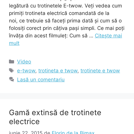
legătură cu trotinetele E-twow. Veți vedea cum
primiți trotineta electrică comandată de la
noi, ce trebuie să faceți prima dată și cum să o
folosiți corect prin câțiva pași simpli. Ce mai poți
învăța din acest filmuleț: Cum să …
Citește mai
mult
Categorii
Video
Etichete
e-twow
,
trotineta e twow
,
trotinete e twow
Lasă un comentariu
Gamă extinsă de trotinete
electrice
iunie 22, 2015
de
Florin de la Bimax