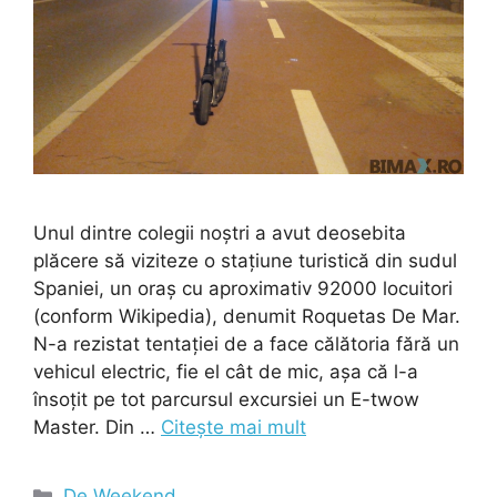
Unul dintre colegii noștri a avut deosebita
plăcere să viziteze o stațiune turistică din sudul
Spaniei, un oraș cu aproximativ 92000 locuitori
(conform Wikipedia), denumit Roquetas De Mar.
N-a rezistat tentației de a face călătoria fără un
vehicul electric, fie el cât de mic, așa că l-a
însoțit pe tot parcursul excursiei un E-twow
Master. Din …
Citește mai mult
Categorii
De Weekend