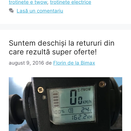
trotinete e twow
,
trotinete electrice
Lasă un comentariu
Suntem deschiși la retururi din
care rezultă super oferte!
august 9, 2016
de
Florin de la Bimax