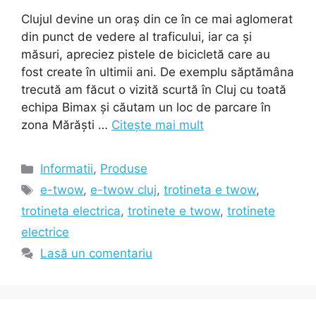
Clujul devine un oraș din ce în ce mai aglomerat
din punct de vedere al traficului, iar ca și
măsuri, apreciez pistele de bicicletă care au
fost create în ultimii ani. De exemplu săptămâna
trecută am făcut o vizită scurtă în Cluj cu toată
echipa Bimax și căutam un loc de parcare în
zona Mărăști …
Citește mai mult
Categorii
Informatii
,
Produse
Etichete
e-twow
,
e-twow cluj
,
trotineta e twow
,
trotineta electrica
,
trotinete e twow
,
trotinete
electrice
Lasă un comentariu