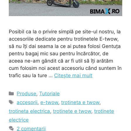
Posibil ca la o privire simplă pe site-ul nostru, la
accesoriile dedicate pentru trotinetele E-twow,
să nu îți dai seama la ce ai putea folosi Gentuța
pentru bagaj mic sau pentru încărcător, de
aceea ne-am gândit că ar fi util să îți arătăm
cum folosim noi acest accesoriu când suntem în
trafic sau la ture …
Citește mai mult
Categorii
Produse
,
Tutoriale
Etichete
accesorii
,
e-twow
,
trotineta e twow
,
trotineta electrica
,
trotinete e twow
,
trotinete
electrice
2 comentarii