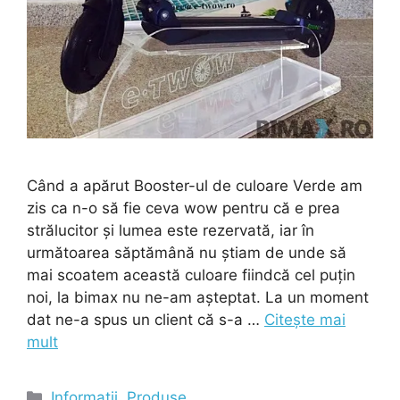
Când a apărut Booster-ul de culoare Verde am
zis ca n-o să fie ceva wow pentru că e prea
strălucitor și lumea este rezervată, iar în
următoarea săptămână nu știam de unde să
mai scoatem această culoare fiindcă cel puțin
noi, la bimax nu ne-am așteptat. La un moment
dat ne-a spus un client că s-a …
Citește mai
mult
Categorii
Informatii
,
Produse