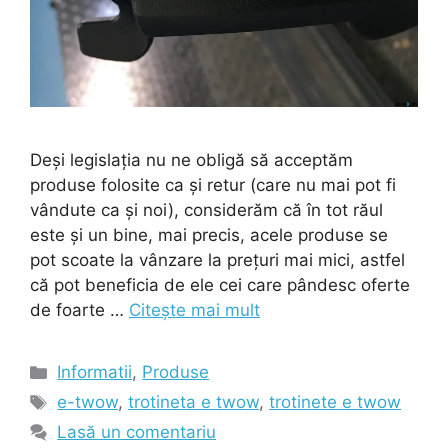
Deși legislația nu ne obligă să acceptăm
produse folosite ca și retur (care nu mai pot fi
vândute ca și noi), considerăm că în tot răul
este și un bine, mai precis, acele produse se
pot scoate la vânzare la prețuri mai mici, astfel
că pot beneficia de ele cei care pândesc oferte
de foarte …
Citește mai mult
Categorii
Informatii
,
Produse
Etichete
e-twow
,
trotineta e twow
,
trotinete e twow
Lasă un comentariu