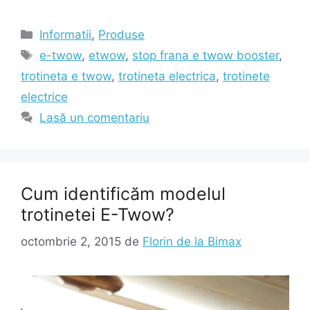
Categorii
Informatii
,
Produse
Etichete
e-twow
,
etwow
,
stop frana e twow booster
,
trotineta e twow
,
trotineta electrica
,
trotinete
electrice
Lasă un comentariu
Cum identificăm modelul
trotinetei E-Twow?
octombrie 2, 2015
de
Florin de la Bimax