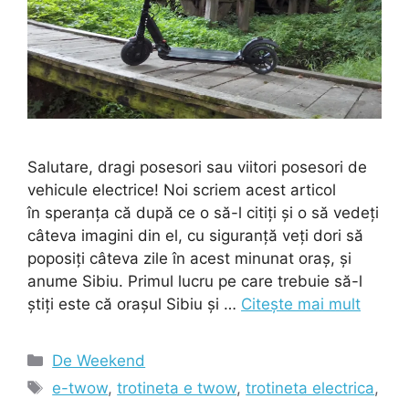
Salutare, dragi posesori sau viitori posesori de
vehicule electrice! Noi scriem acest articol
în speranța că după ce o să-l citiți și o să vedeți
câteva imagini din el, cu siguranță veți dori să
poposiți câteva zile în acest minunat oraș, și
anume Sibiu. Primul lucru pe care trebuie să-l
știți este că orașul Sibiu și …
Citește mai mult
Categorii
De Weekend
Etichete
e-twow
,
trotineta e twow
,
trotineta electrica
,