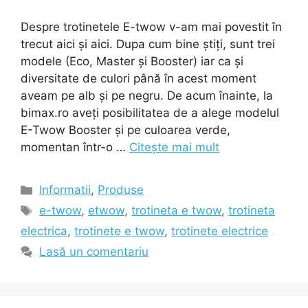
Despre trotinetele E-twow v-am mai povestit în
trecut aici și aici. Dupa cum bine știți, sunt trei
modele (Eco, Master și Booster) iar ca și
diversitate de culori până în acest moment
aveam pe alb și pe negru. De acum înainte, la
bimax.ro aveți posibilitatea de a alege modelul
E-Twow Booster și pe culoarea verde,
momentan într-o …
Citește mai mult
Categorii
Informatii
,
Produse
Etichete
e-twow
,
etwow
,
trotineta e twow
,
trotineta
electrica
,
trotinete e twow
,
trotinete electrice
Lasă un comentariu