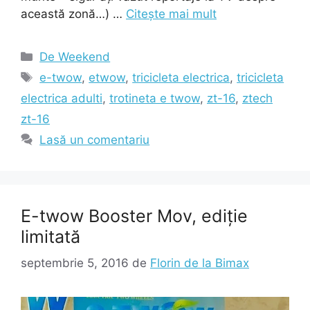
această zonă…) …
Citește mai mult
Categorii
De Weekend
Etichete
e-twow
,
etwow
,
tricicleta electrica
,
tricicleta
electrica adulti
,
trotineta e twow
,
zt-16
,
ztech
zt-16
Lasă un comentariu
E-twow Booster Mov, ediție
limitată
septembrie 5, 2016
de
Florin de la Bimax