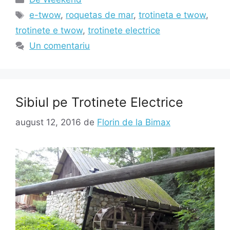
Etichete
e-twow
,
roquetas de mar
,
trotineta e twow
,
trotinete e twow
,
trotinete electrice
Un comentariu
Sibiul pe Trotinete Electrice
august 12, 2016
de
Florin de la Bimax