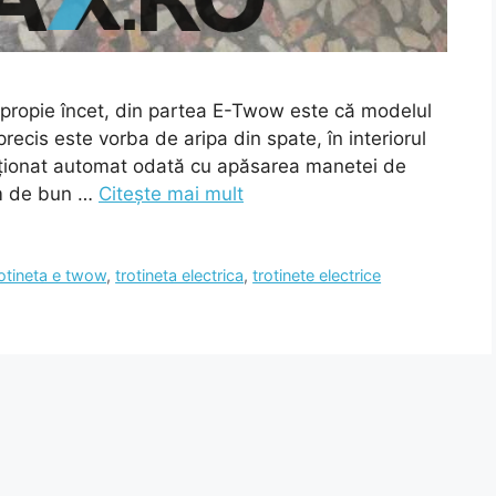
 apropie încet, din partea E-Twow este că modelul
ecis este vorba de aripa din spate, în interiorul
acționat automat odată cu apăsarea manetei de
em de bun …
Citește mai mult
rotineta e twow
,
trotineta electrica
,
trotinete electrice