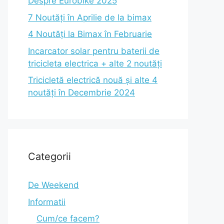
Despre Eurobike 2025
7 Noutăți în Aprilie de la bimax
4 Noutăți la Bimax în Februarie
Incarcator solar pentru baterii de
tricicleta electrica + alte 2 noutăți
Tricicletă electrică nouă și alte 4
noutăți în Decembrie 2024
Categorii
De Weekend
Informatii
Cum/ce facem?