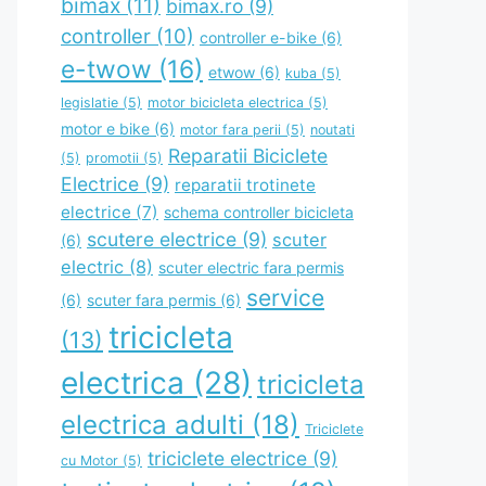
bimax
(11)
bimax.ro
(9)
controller
(10)
controller e-bike
(6)
e-twow
(16)
etwow
(6)
kuba
(5)
legislatie
(5)
motor bicicleta electrica
(5)
motor e bike
(6)
motor fara perii
(5)
noutati
Reparatii Biciclete
(5)
promotii
(5)
Electrice
(9)
reparatii trotinete
electrice
(7)
schema controller bicicleta
scutere electrice
(9)
scuter
(6)
electric
(8)
scuter electric fara permis
service
(6)
scuter fara permis
(6)
tricicleta
(13)
electrica
(28)
tricicleta
electrica adulti
(18)
Triciclete
triciclete electrice
(9)
cu Motor
(5)