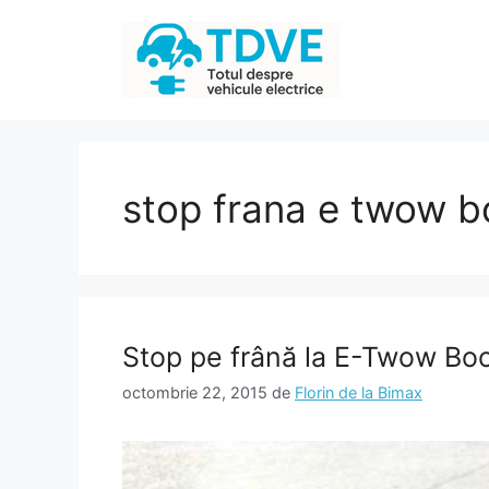
Sari
la
conținut
stop frana e twow b
Stop pe frână la E-Twow Bo
octombrie 22, 2015
de
Florin de la Bimax