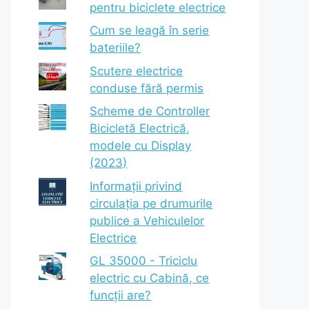
pentru biciclete electrice
Cum se leagă în serie
bateriile?
Scutere electrice
conduse fără permis
Scheme de Controller
Bicicletă Electrică,
modele cu Display
(2023)
Informații privind
circulația pe drumurile
publice a Vehiculelor
Electrice
GL 35000 - Triciclu
electric cu Cabină, ce
funcții are?