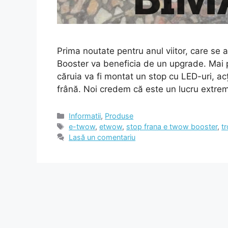
Prima noutate pentru anul viitor, care se
Booster va beneficia de un upgrade. Mai pr
căruia va fi montat un stop cu LED-uri, 
frână. Noi credem că este un lucru extr
Categorii
Informatii
,
Produse
Etichete
e-twow
,
etwow
,
stop frana e twow booster
,
t
Lasă un comentariu