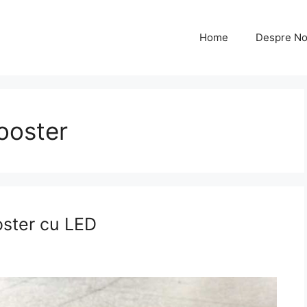
Home
Despre No
ooster
oster cu LED