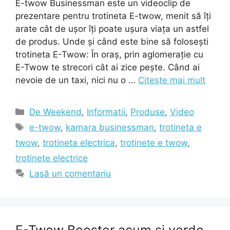
E-twow Businessman este un videoclip de
prezentare pentru trotineta E-twow, menit să îți
arate cât de ușor îți poate ușura viața un astfel
de produs. Unde și când este bine să folosești
trotineta E-Twow: În oraș, prin aglomerație cu
E-Twow te strecori cât ai zice pește. Când ai
nevoie de un taxi, nici nu o …
Citește mai mult
Categorii
De Weekend
,
Informatii
,
Produse
,
Video
Etichete
e-twow
,
kamara businessman
,
trotineta e
twow
,
trotineta electrica
,
trotinete e twow
,
trotinete electrice
Lasă un comentariu
E-Twow Booster acum si verde