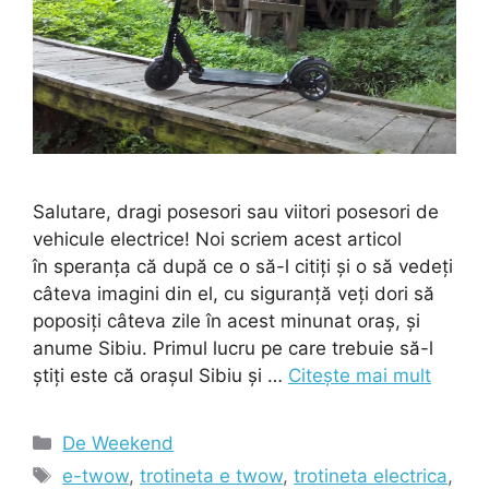
Salutare, dragi posesori sau viitori posesori de
vehicule electrice! Noi scriem acest articol
în speranța că după ce o să-l citiți și o să vedeți
câteva imagini din el, cu siguranță veți dori să
poposiți câteva zile în acest minunat oraș, și
anume Sibiu. Primul lucru pe care trebuie să-l
știți este că orașul Sibiu și …
Citește mai mult
Categorii
De Weekend
Etichete
e-twow
,
trotineta e twow
,
trotineta electrica
,