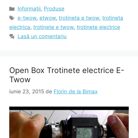
Categorii
Informatii
,
Produse
Etichete
e-twow
,
etwow
,
trotineta e twow
,
trotineta
electrica
,
trotinete e twow
,
trotinete electrice
Lasă un comentariu
Open Box Trotinete electrice E-
Twow
iunie 23, 2015
de
Florin de la Bimax