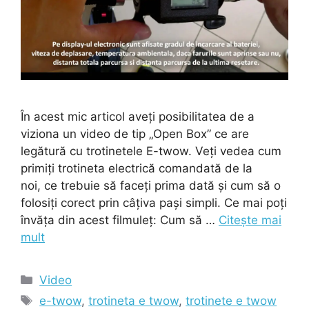
În acest mic articol aveți posibilitatea de a
viziona un video de tip „Open Box” ce are
legătură cu trotinetele E-twow. Veți vedea cum
primiți trotineta electrică comandată de la
noi, ce trebuie să faceți prima dată și cum să o
folosiți corect prin câțiva pași simpli. Ce mai poți
învăța din acest filmuleț: Cum să …
Citește mai
mult
Categorii
Video
Etichete
e-twow
,
trotineta e twow
,
trotinete e twow