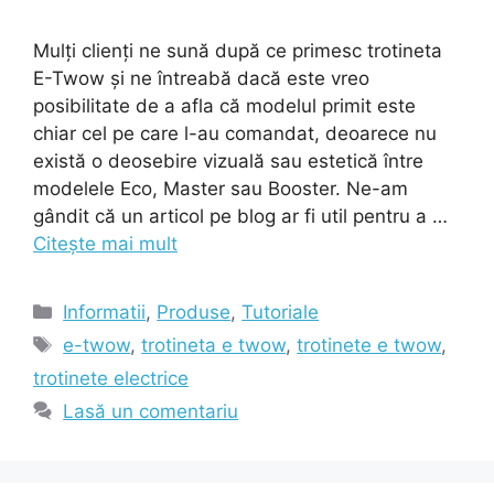
Mulți clienți ne sună după ce primesc trotineta
E-Twow și ne întreabă dacă este vreo
posibilitate de a afla că modelul primit este
chiar cel pe care l-au comandat, deoarece nu
există o deosebire vizuală sau estetică între
modelele Eco, Master sau Booster. Ne-am
gândit că un articol pe blog ar fi util pentru a …
Citește mai mult
Categorii
Informatii
,
Produse
,
Tutoriale
Etichete
e-twow
,
trotineta e twow
,
trotinete e twow
,
trotinete electrice
Lasă un comentariu