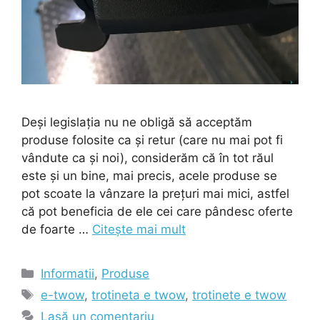
Deși legislația nu ne obligă să acceptăm
produse folosite ca și retur (care nu mai pot fi
vândute ca și noi), considerăm că în tot răul
este și un bine, mai precis, acele produse se
pot scoate la vânzare la prețuri mai mici, astfel
că pot beneficia de ele cei care pândesc oferte
de foarte …
Citește mai mult
Categorii
Informatii
,
Produse
Etichete
e-twow
,
trotineta e twow
,
trotinete e twow
Lasă un comentariu