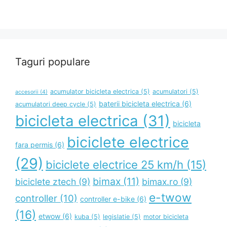
Taguri populare
acumulator bicicleta electrica
(5)
acumulatori
(5)
accesorii
(4)
baterii bicicleta electrica
(6)
acumulatori deep cycle
(5)
bicicleta electrica
(31)
bicicleta
biciclete electrice
fara permis
(6)
(29)
biciclete electrice 25 km/h
(15)
bimax
(11)
biciclete ztech
(9)
bimax.ro
(9)
e-twow
controller
(10)
controller e-bike
(6)
(16)
etwow
(6)
kuba
(5)
legislatie
(5)
motor bicicleta