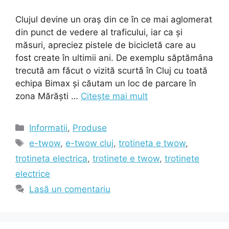
Clujul devine un oraș din ce în ce mai aglomerat
din punct de vedere al traficului, iar ca și
măsuri, apreciez pistele de bicicletă care au
fost create în ultimii ani. De exemplu săptămâna
trecută am făcut o vizită scurtă în Cluj cu toată
echipa Bimax și căutam un loc de parcare în
zona Mărăști …
Citește mai mult
Categorii
Informatii
,
Produse
Etichete
e-twow
,
e-twow cluj
,
trotineta e twow
,
trotineta electrica
,
trotinete e twow
,
trotinete
electrice
Lasă un comentariu