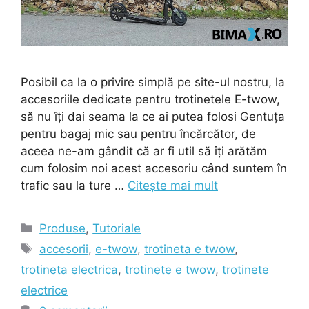
Posibil ca la o privire simplă pe site-ul nostru, la
accesoriile dedicate pentru trotinetele E-twow,
să nu îți dai seama la ce ai putea folosi Gentuța
pentru bagaj mic sau pentru încărcător, de
aceea ne-am gândit că ar fi util să îți arătăm
cum folosim noi acest accesoriu când suntem în
trafic sau la ture …
Citește mai mult
Categorii
Produse
,
Tutoriale
Etichete
accesorii
,
e-twow
,
trotineta e twow
,
trotineta electrica
,
trotinete e twow
,
trotinete
electrice