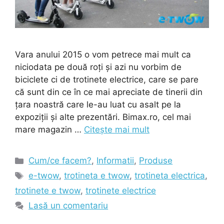
Vara anului 2015 o vom petrece mai mult ca
niciodata pe două roți și azi nu vorbim de
biciclete ci de trotinete electrice, care se pare
că sunt din ce în ce mai apreciate de tinerii din
țara noastră care le-au luat cu asalt pe la
expoziții și alte prezentări. Bimax.ro, cel mai
mare magazin …
Citește mai mult
Categorii
Cum/ce facem?
,
Informatii
,
Produse
Etichete
e-twow
,
trotineta e twow
,
trotineta electrica
,
trotinete e twow
,
trotinete electrice
Lasă un comentariu