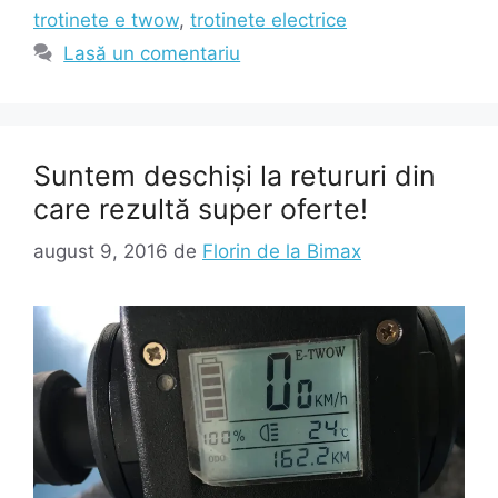
trotinete e twow
,
trotinete electrice
Lasă un comentariu
Suntem deschiși la retururi din
care rezultă super oferte!
august 9, 2016
de
Florin de la Bimax