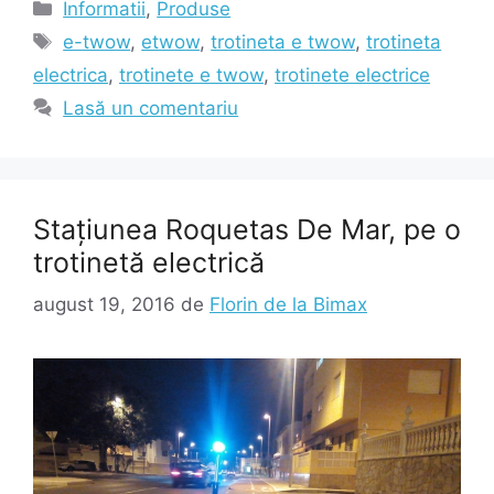
Categorii
Informatii
,
Produse
Etichete
e-twow
,
etwow
,
trotineta e twow
,
trotineta
electrica
,
trotinete e twow
,
trotinete electrice
Lasă un comentariu
Stațiunea Roquetas De Mar, pe o
trotinetă electrică
august 19, 2016
de
Florin de la Bimax