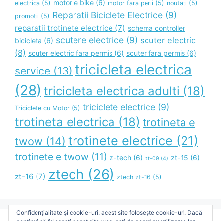
motor e bike
(6)
electrica
(5)
motor fara perii
(5)
noutati
(5)
Reparatii Biciclete Electrice
(9)
promotii
(5)
reparatii trotinete electrice
(7)
schema controller
scutere electrice
(9)
scuter electric
bicicleta
(6)
(8)
scuter electric fara permis
(6)
scuter fara permis
(6)
tricicleta electrica
service
(13)
(28)
tricicleta electrica adulti
(18)
triciclete electrice
(9)
Triciclete cu Motor
(5)
trotineta electrica
(18)
trotineta e
trotinete electrice
(21)
twow
(14)
trotinete e twow
(11)
z-tech
(6)
zt-15
(6)
zt-09
(4)
ztech
(26)
zt-16
(7)
ztech zt-16
(5)
Confidențialitate și cookie-uri: acest site folosește cookie-uri. Dacă