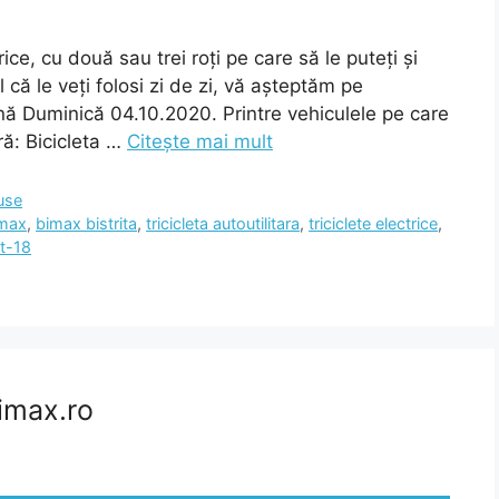
ice, cu două sau trei roți pe care să le puteți și
 că le veți folosi zi de zi, vă așteptăm pe
ână Duminică 04.10.2020. Printre vehiculele pe care
ră: Bicicleta …
Citește mai mult
use
max
,
bimax bistrita
,
tricicleta autoutilitara
,
triciclete electrice
,
t-18
Bimax.ro