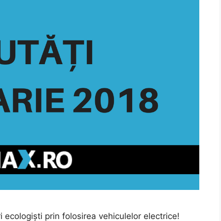
i ecologiști prin folosirea vehiculelor electrice!