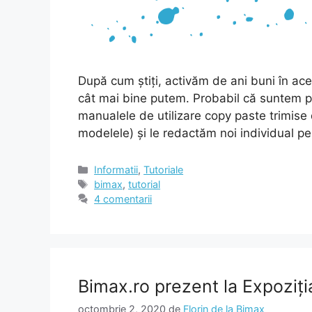
După cum știți, activăm de ani buni în ace
cât mai bine putem. Probabil că suntem pri
manualele de utilizare copy paste trimise 
modelele) și le redactăm noi individual pe
Categorii
Informatii
,
Tutoriale
Etichete
bimax
,
tutorial
4 comentarii
Bimax.ro prezent la Expoziți
octombrie 2, 2020
de
Florin de la Bimax