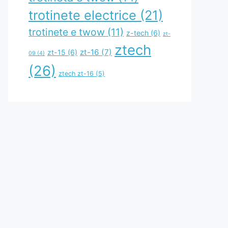
trotinete electrice
(21)
trotinete e twow
(11)
z-tech
(6)
zt-
ztech
zt-16
(7)
zt-15
(6)
09
(4)
(26)
ztech zt-16
(5)