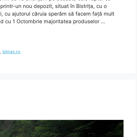
rintr-un nou depozit, situat în Bistrița, cu o
i, cu ajutorul căruia sperăm să facem față mult
nd cu 1 Octombrie majoritatea produselor …
a
,
bimax.ro