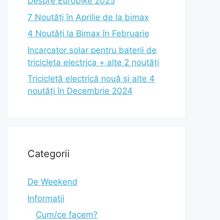
Despre Eurobike 2025
7 Noutăți în Aprilie de la bimax
4 Noutăți la Bimax în Februarie
Incarcator solar pentru baterii de
tricicleta electrica + alte 2 noutăți
Tricicletă electrică nouă și alte 4
noutăți în Decembrie 2024
Categorii
De Weekend
Informatii
Cum/ce facem?