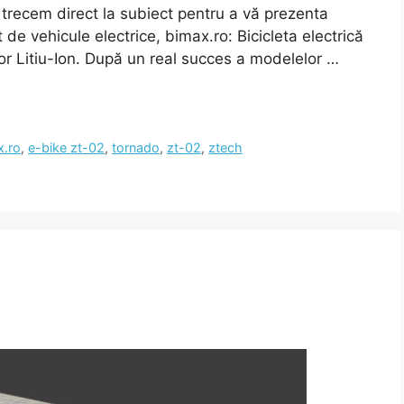
 trecem direct la subiect pentru a vă prezenta
 de vehicule electrice, bimax.ro: Bicicleta electrică
r Litiu-Ion. După un real succes a modelelor …
x.ro
,
e-bike zt-02
,
tornado
,
zt-02
,
ztech