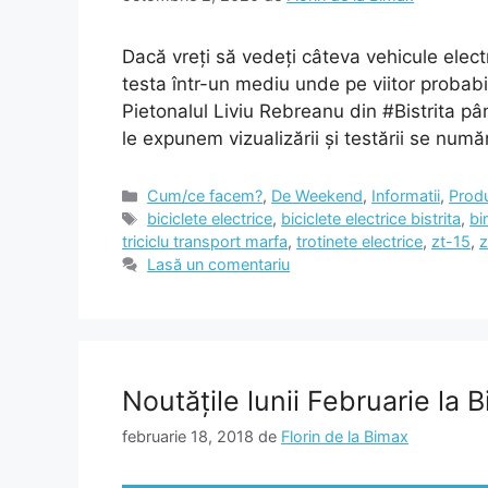
Dacă vreți să vedeți câteva vehicule electr
testa într-un mediu unde pe viitor probabil
Pietonalul Liviu Rebreanu din #Bistrita p
le expunem vizualizării și testării se numă
Categorii
Cum/ce facem?
,
De Weekend
,
Informatii
,
Prod
Etichete
biciclete electrice
,
biciclete electrice bistrita
,
bi
triciclu transport marfa
,
trotinete electrice
,
zt-15
,
z
Lasă un comentariu
Noutățile lunii Februarie la 
februarie 18, 2018
de
Florin de la Bimax