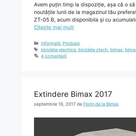
Avem puțin timp la dispoziție, așa că o să
noutățile lunii de la magazinul tău preferat
ZT-05 B, acum disponibila și cu acumulato
Citește mai mult
Categorii
Informatii
,
Produse
Etichete
biciclete electrice
,
biciclete ztech
,
bimax
,
bima
4 comentarii
Extindere Bimax 2017
septembrie 16, 2017
de
Florin de la Bimax