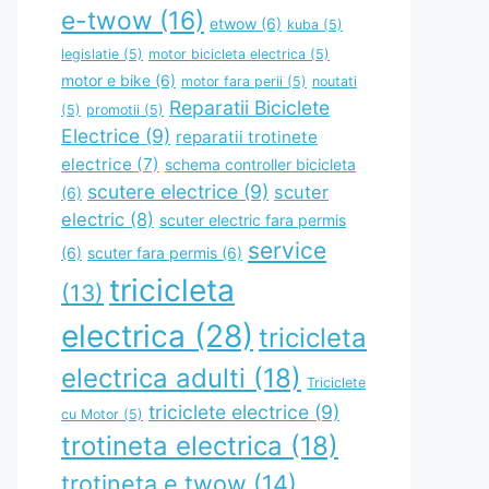
e-twow
(16)
etwow
(6)
kuba
(5)
legislatie
(5)
motor bicicleta electrica
(5)
motor e bike
(6)
motor fara perii
(5)
noutati
Reparatii Biciclete
(5)
promotii
(5)
Electrice
(9)
reparatii trotinete
electrice
(7)
schema controller bicicleta
scutere electrice
(9)
scuter
(6)
electric
(8)
scuter electric fara permis
service
(6)
scuter fara permis
(6)
tricicleta
(13)
electrica
(28)
tricicleta
electrica adulti
(18)
Triciclete
triciclete electrice
(9)
cu Motor
(5)
trotineta electrica
(18)
trotineta e twow
(14)