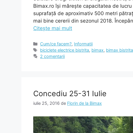
Bimax.ro își mărește capacitatea de lucru p
suprafață de aproximativ 500 metri pătraț
mai bine cererii din sezonul 2018. Începâ
Citește mai mult
Categorii
Cum/ce facem?
,
Informatii
Etichete
biciclete electrice bistrita
,
bimax
,
bimax bistrit
2 comentarii
Concediu 25-31 Iulie
iulie 25, 2016
de
Florin de la Bimax