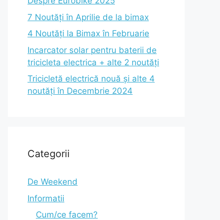
Despre Eurobike 2025
7 Noutăți în Aprilie de la bimax
4 Noutăți la Bimax în Februarie
Incarcator solar pentru baterii de
tricicleta electrica + alte 2 noutăți
Tricicletă electrică nouă și alte 4
noutăți în Decembrie 2024
Categorii
De Weekend
Informatii
Cum/ce facem?