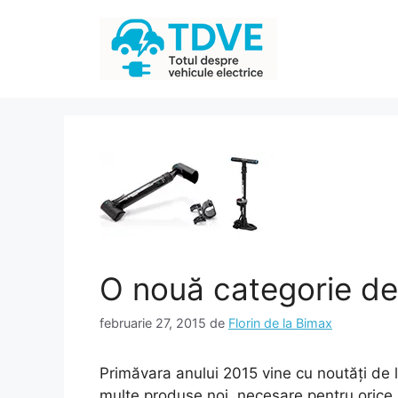
Sari
la
conținut
O nouă categorie de
februarie 27, 2015
de
Florin de la Bimax
Primăvara anului 2015 vine cu noutăți de 
multe produse noi, necesare pentru orice 