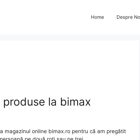
Home
Despre No
 produse la bimax
la magazinul online bimax.ro pentru că am pregătit
persoană pe două roți sau pe trei.