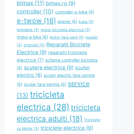
bimax
(11)
bimax.ro
(9)
controller
(10)
controller e-bike
(6)
e-twow
(16)
etwow
(6)
kuba
(5)
legislatie
(5)
motor bicicleta electrica
(5)
motor e bike
(6)
motor fara perii
(5)
noutati
Reparatii Biciclete
(5)
promotii
(5)
Electrice
(9)
reparatii trotinete
electrice
(7)
schema controller bicicleta
scutere electrice
(9)
scuter
(6)
electric
(8)
scuter electric fara permis
service
(6)
scuter fara permis
(6)
tricicleta
(13)
electrica
(28)
tricicleta
electrica adulti
(18)
Triciclete
triciclete electrice
(9)
cu Motor
(5)