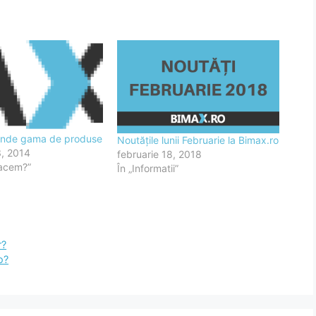
tinde gama de produse
Noutățile lunii Februarie la Bimax.ro
3, 2014
februarie 18, 2018
facem?”
În „Informatii”
r?
o?