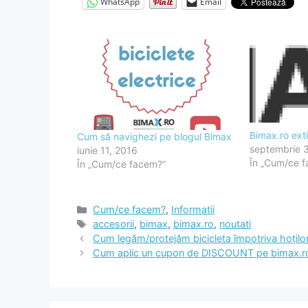
WhatsApp
Email
Bimax.ro ex
Cum să navighezi pe blogul Bimax
septembrie 
iunie 11, 2016
În „Cum/ce 
În „Cum/ce facem?”
Categorii
Cum/ce facem?
,
Informatii
Etichete
accesorii
,
bimax
,
bimax.ro
,
noutati
Cum legăm/protejăm bicicleta împotriva hoțilo
Cum aplic un cupon de DISCOUNT pe bimax.r