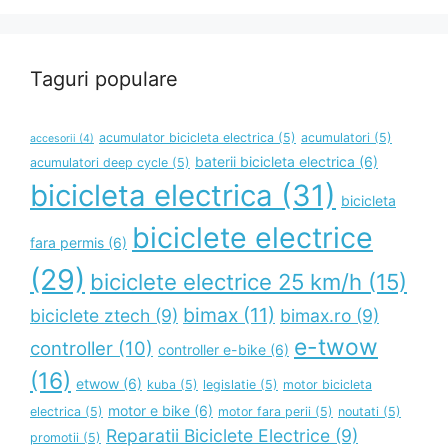
Taguri populare
acumulator bicicleta electrica
(5)
acumulatori
(5)
accesorii
(4)
baterii bicicleta electrica
(6)
acumulatori deep cycle
(5)
bicicleta electrica
(31)
bicicleta
biciclete electrice
fara permis
(6)
(29)
biciclete electrice 25 km/h
(15)
bimax
(11)
biciclete ztech
(9)
bimax.ro
(9)
e-twow
controller
(10)
controller e-bike
(6)
(16)
etwow
(6)
kuba
(5)
legislatie
(5)
motor bicicleta
motor e bike
(6)
electrica
(5)
motor fara perii
(5)
noutati
(5)
Reparatii Biciclete Electrice
(9)
promotii
(5)