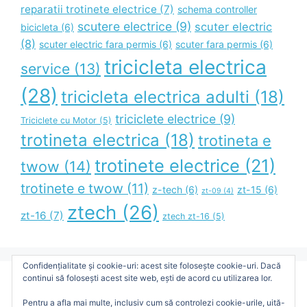
reparatii trotinete electrice
(7)
schema controller
scutere electrice
(9)
scuter electric
bicicleta
(6)
(8)
scuter electric fara permis
(6)
scuter fara permis
(6)
tricicleta electrica
service
(13)
(28)
tricicleta electrica adulti
(18)
triciclete electrice
(9)
Triciclete cu Motor
(5)
trotineta electrica
(18)
trotineta e
trotinete electrice
(21)
twow
(14)
trotinete e twow
(11)
z-tech
(6)
zt-15
(6)
zt-09
(4)
ztech
(26)
zt-16
(7)
ztech zt-16
(5)
Confidențialitate și cookie-uri: acest site folosește cookie-uri. Dacă
continui să folosești acest site web, ești de acord cu utilizarea lor.
Blog Administrat de Bimax Unic Distribution SRL
Pentru a afla mai multe, inclusiv cum să controlezi cookie-urile, uită-