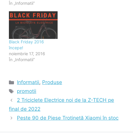
În „Informatii”
Black Friday 2016
începe!
noiembrie 17, 2016
În „Informatii”
Categorii
Informatii
,
Produse
Etichete
promotii
2 Triciclete Electrice noi de la Z-TECH pe
final de 2022
Peste 90 de Piese Trotinetă Xiaomi în stoc