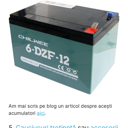
Am mai scris pe blog un articol despre acești
acumulatori
aici
.
5.
Cauciucuri trotinetă
sau
accesorii