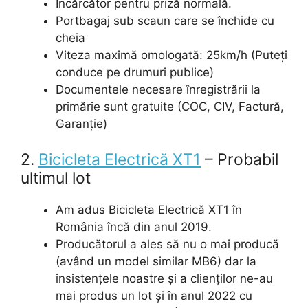
Încărcător pentru priză normală.
Portbagaj sub scaun care se închide cu
cheia
Viteza maximă omologată: 25km/h (Puteți
conduce pe drumuri publice)
Documentele necesare înregistrării la
primărie sunt gratuite (COC, CIV, Factură,
Garanție)
2.
Bicicleta Electrică XT1
– Probabil
ultimul lot
Am adus Bicicleta Electrică XT1 în
România încă din anul 2019.
Producătorul a ales să nu o mai producă
(având un model similar MB6) dar la
insistențele noastre și a clienților ne-au
mai produs un lot și în anul 2022 cu