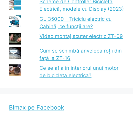
Scheme de Controller Bicicletă
Electrică, modele cu Display (2023)
GL 35000 - Triciclu electric cu
Cabină, ce funcții are?
Video montaj scuter electric ZT-09
Cum se schimbă anvelopa roții din
față la ZT-16
Ce se afla in interiorul unui motor
de bicicleta electrica?
Bimax pe Facebook