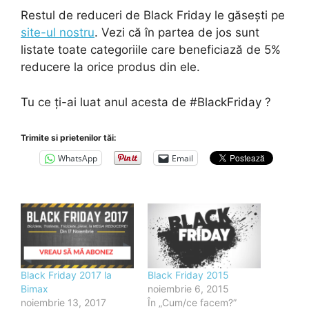
Restul de reduceri de Black Friday le găsești pe
site-ul nostru
. Vezi că în partea de jos sunt
listate toate categoriile care beneficiază de 5%
reducere la orice produs din ele.
Tu ce ți-ai luat anul acesta de #BlackFriday ?
Trimite si prietenilor tăi:
WhatsApp
Email
Black Friday 2017 la
Black Friday 2015
Bimax
noiembrie 6, 2015
noiembrie 13, 2017
În „Cum/ce facem?”