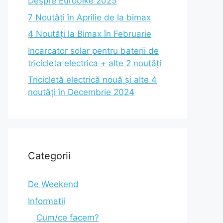
Despre Eurobike 2025
7 Noutăți în Aprilie de la bimax
4 Noutăți la Bimax în Februarie
Incarcator solar pentru baterii de
tricicleta electrica + alte 2 noutăți
Tricicletă electrică nouă și alte 4
noutăți în Decembrie 2024
Categorii
De Weekend
Informatii
Cum/ce facem?