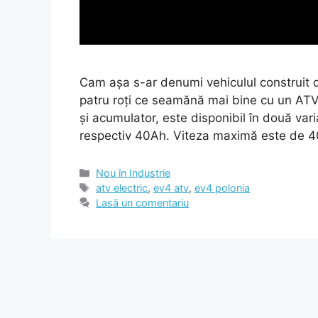
Cam așa s-ar denumi vehiculul construit d
patru roți ce seamănă mai bine cu un ATV
și acumulator, este disponibil în două va
respectiv 40Ah. Viteza maximă este de 
Categorii
Nou în Industrie
Etichete
atv electric
,
ev4 atv
,
ev4 polonia
Lasă un comentariu