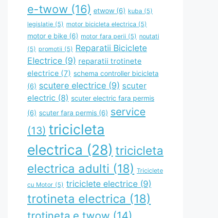
e-twow
(16)
etwow
(6)
kuba
(5)
legislatie
(5)
motor bicicleta electrica
(5)
motor e bike
(6)
motor fara perii
(5)
noutati
Reparatii Biciclete
(5)
promotii
(5)
Electrice
(9)
reparatii trotinete
electrice
(7)
schema controller bicicleta
scutere electrice
(9)
scuter
(6)
electric
(8)
scuter electric fara permis
service
(6)
scuter fara permis
(6)
tricicleta
(13)
electrica
(28)
tricicleta
electrica adulti
(18)
Triciclete
triciclete electrice
(9)
cu Motor
(5)
trotineta electrica
(18)
trotineta e twow
(14)