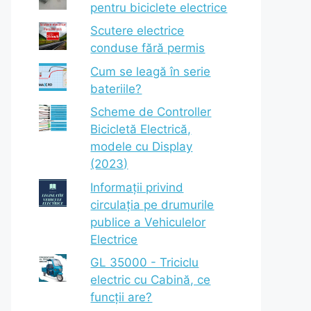
pentru biciclete electrice
Scutere electrice
conduse fără permis
Cum se leagă în serie
bateriile?
Scheme de Controller
Bicicletă Electrică,
modele cu Display
(2023)
Informații privind
circulația pe drumurile
publice a Vehiculelor
Electrice
GL 35000 - Triciclu
electric cu Cabină, ce
funcții are?