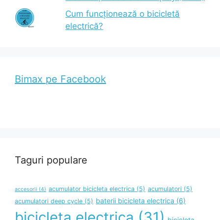
Cum funcționează o bicicletă
electrică?
Bimax pe Facebook
Taguri populare
acumulator bicicleta electrica
(5)
acumulatori
(5)
accesorii
(4)
baterii bicicleta electrica
(6)
acumulatori deep cycle
(5)
bicicleta electrica
(31)
bicicleta