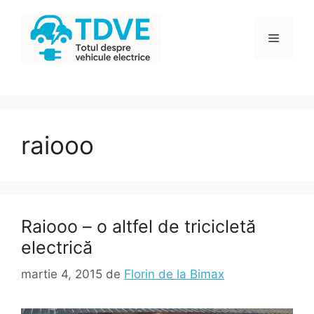
Sari
la
Meniu
conținut
raiooo
Raiooo – o altfel de tricicletă
electrică
martie 4, 2015
de
Florin de la Bimax