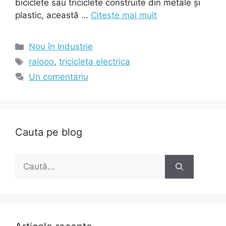
biciclete sau triciclete construite din metale și
plastic, această …
Citește mai mult
Categorii
Nou în Industrie
Etichete
raiooo
,
tricicleta electrica
Un comentariu
Cauta pe blog
Caută
după: