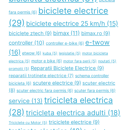
biciclete electrice
fara permis
(6)
(29)
biciclete electrice 25 km/h
(15)
bimax
(11)
biciclete ztech
(9)
bimax.ro
(9)
e-twow
controller
(10)
controller e-bike
(6)
(16)
etwow
(6)
kuba
(5)
legislatie
(5)
motor bicicleta
motor e bike
(6)
electrica
(5)
motor fara perii
(5)
noutati
(5)
Reparatii Biciclete Electrice
(9)
promotii
(5)
reparatii trotinete electrice
(7)
schema controller
scutere electrice
(9)
scuter electric
bicicleta
(6)
(8)
scuter electric fara permis
(6)
scuter fara permis
(6)
tricicleta electrica
service
(13)
(28)
tricicleta electrica adulti
(18)
triciclete electrice
(9)
Triciclete cu Motor
(5)