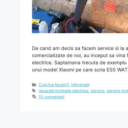
De cand am decis sa facem service si la al
comercializate de noi, au inceput sa vina f
electrice. Saptamana trecuta de exemplu am
unui model Xiaomi pe care scria ESS WA
Categorii
Cum/ce facem?
,
Informatii
Etichete
reparatii trotinete electrice
,
service
,
service tro
10 comentarii