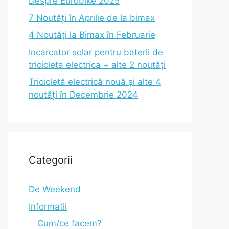
Despre Eurobike 2025
7 Noutăți în Aprilie de la bimax
4 Noutăți la Bimax în Februarie
Incarcator solar pentru baterii de
tricicleta electrica + alte 2 noutăți
Tricicletă electrică nouă și alte 4
noutăți în Decembrie 2024
Categorii
De Weekend
Informatii
Cum/ce facem?