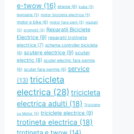
e-twow
(16)
etwow
(6)
kuba
(5)
legislatie
(5)
motor bicicleta electrica
(5)
motor e bike
(6)
motor fara perii
(5)
noutati
Reparatii Biciclete
(5)
promotii
(5)
Electrice
(9)
reparatii trotinete
electrice
(7)
schema controller bicicleta
scutere electrice
(9)
scuter
(6)
electric
(8)
scuter electric fara permis
service
(6)
scuter fara permis
(6)
tricicleta
(13)
electrica
(28)
tricicleta
electrica adulti
(18)
Triciclete
triciclete electrice
(9)
cu Motor
(5)
trotineta electrica
(18)
trotineta e twow
(14)