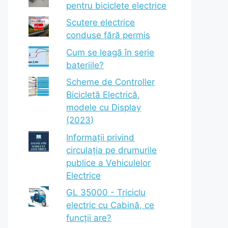
pentru biciclete electrice
Scutere electrice
conduse fără permis
Cum se leagă în serie
bateriile?
Scheme de Controller
Bicicletă Electrică,
modele cu Display
(2023)
Informații privind
circulația pe drumurile
publice a Vehiculelor
Electrice
GL 35000 - Triciclu
electric cu Cabină, ce
funcții are?