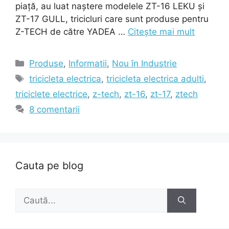
piață, au luat naștere modelele ZT-16 LEKU și
ZT-17 GULL, tricicluri care sunt produse pentru
Z-TECH de către YADEA …
Citește mai mult
Categorii
Produse
,
Informatii
,
Nou în Industrie
Etichete
tricicleta electrica
,
tricicleta electrica adulti
,
triciclete electrice
,
z-tech
,
zt-16
,
zt-17
,
ztech
8 comentarii
Cauta pe blog
Caută
după: