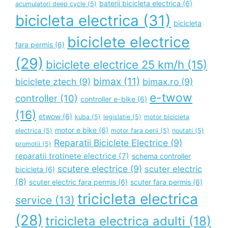
baterii bicicleta electrica
(6)
acumulatori deep cycle
(5)
bicicleta electrica
(31)
bicicleta
biciclete electrice
fara permis
(6)
(29)
biciclete electrice 25 km/h
(15)
bimax
(11)
biciclete ztech
(9)
bimax.ro
(9)
e-twow
controller
(10)
controller e-bike
(6)
(16)
etwow
(6)
kuba
(5)
legislatie
(5)
motor bicicleta
motor e bike
(6)
electrica
(5)
motor fara perii
(5)
noutati
(5)
Reparatii Biciclete Electrice
(9)
promotii
(5)
reparatii trotinete electrice
(7)
schema controller
scutere electrice
(9)
scuter electric
bicicleta
(6)
(8)
scuter electric fara permis
(6)
scuter fara permis
(6)
tricicleta electrica
service
(13)
(28)
tricicleta electrica adulti
(18)