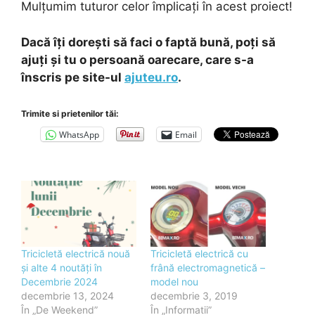
Mulțumim tuturor celor împlicați în acest proiect!
Dacă îți dorești să faci o faptă bună, poți să
ajuți și tu o persoană oarecare, care s-a
înscris pe site-ul
ajuteu.ro
.
Trimite si prietenilor tăi:
WhatsApp
Email
Tricicletă electrică nouă
Tricicletă electrică cu
și alte 4 noutăți în
frână electromagnetică –
Decembrie 2024
model nou
decembrie 13, 2024
decembrie 3, 2019
În „De Weekend”
În „Informatii”