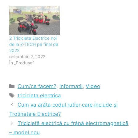
2 Triciclete Electrice noi
de la Z-TECH pe final de
2022
octombrie 7, 2022
În „Produse”
Categorii
Cum/ce facem?
,
Informatii
,
Video
Etichete
tricicleta electrica
Cum va arăta codul rutier care include și
Trotinetele Electrice?
Tricicletă electrică cu frână electromagnetică
– model nou