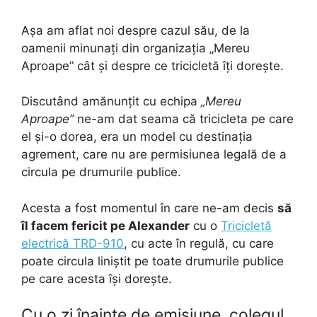
Așa am aflat noi despre cazul său, de la
oamenii minunați din organizația „Mereu
Aproape” cât și despre ce tricicletă îți dorește.
Discutând amănunțit cu echipa
„Mereu
Aproape”
ne-am dat seama că tricicleta pe care
el și-o dorea, era un model cu destinația
agrement, care nu are permisiunea legală de a
circula pe drumurile publice.
Acesta a fost momentul în care ne-am decis
să
îl facem fericit pe Alexander
cu o
Tricicletă
electrică TRD-910
, cu acte în regulă, cu care
poate circula liniștit pe toate drumurile publice
pe care acesta își dorește.
Cu o zi înainte de emisiune, colegul