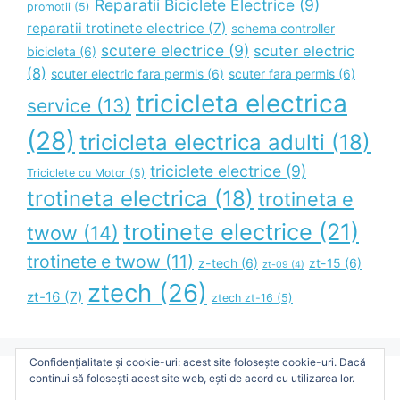
Reparatii Biciclete Electrice
(9)
promotii
(5)
reparatii trotinete electrice
(7)
schema controller
scutere electrice
(9)
scuter electric
bicicleta
(6)
(8)
scuter electric fara permis
(6)
scuter fara permis
(6)
tricicleta electrica
service
(13)
(28)
tricicleta electrica adulti
(18)
triciclete electrice
(9)
Triciclete cu Motor
(5)
trotineta electrica
(18)
trotineta e
trotinete electrice
(21)
twow
(14)
trotinete e twow
(11)
z-tech
(6)
zt-15
(6)
zt-09
(4)
ztech
(26)
zt-16
(7)
ztech zt-16
(5)
Confidențialitate și cookie-uri: acest site folosește cookie-uri. Dacă
continui să folosești acest site web, ești de acord cu utilizarea lor.