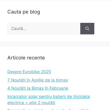
Cauta pe blog
Caută
după:
Articole recente
Despre Eurobike 2025
7 Noutăți în Aprilie de la bimax
4 Noutăți la Bimax în Februarie
Incarcator solar pentru baterii de tricicleta
electrica + alte 2 noutăți