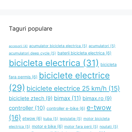
Taguri populare
acumulator bicicleta electrica
(5)
acumulatori
(5)
accesorii
(4)
baterii bicicleta electrica
(6)
acumulatori deep cycle
(5)
bicicleta electrica
(31)
bicicleta
biciclete electrice
fara permis
(6)
(29)
biciclete electrice 25 km/h
(15)
bimax
(11)
biciclete ztech
(9)
bimax.ro
(9)
e-twow
controller
(10)
controller e-bike
(6)
(16)
etwow
(6)
kuba
(5)
legislatie
(5)
motor bicicleta
motor e bike
(6)
electrica
(5)
motor fara perii
(5)
noutati
(5)