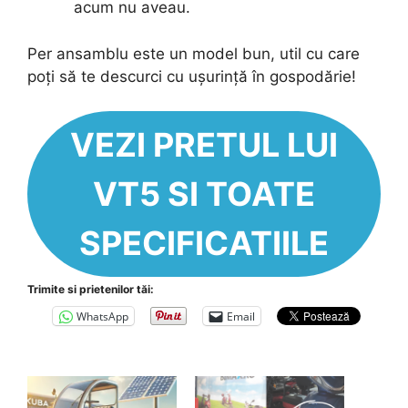
acum nu aveau.
Per ansamblu este un model bun, util cu care
poți să te descurci cu ușurință în gospodărie!
VEZI PRETUL LUI
VT5 SI TOATE
SPECIFICATIILE
Trimite si prietenilor tăi:
WhatsApp
Email