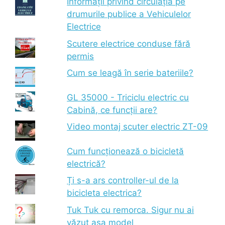
Informații privind circulația pe
drumurile publice a Vehiculelor
Electrice
Scutere electrice conduse fără
permis
Cum se leagă în serie bateriile?
GL 35000 - Triciclu electric cu
Cabină, ce funcții are?
Video montaj scuter electric ZT-09
Cum funcționează o bicicletă
electrică?
Ți s-a ars controller-ul de la
bicicleta electrica?
Tuk Tuk cu remorca. Sigur nu ai
văzut așa model