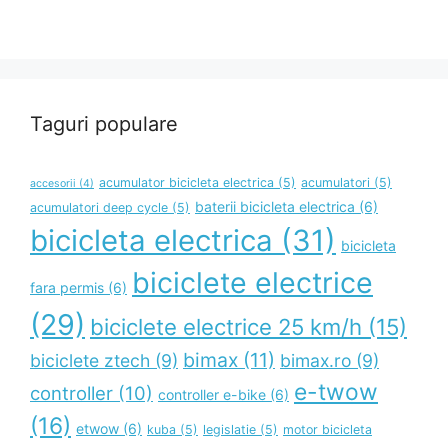
Taguri populare
acumulator bicicleta electrica
(5)
acumulatori
(5)
accesorii
(4)
baterii bicicleta electrica
(6)
acumulatori deep cycle
(5)
bicicleta electrica
(31)
bicicleta
biciclete electrice
fara permis
(6)
(29)
biciclete electrice 25 km/h
(15)
bimax
(11)
biciclete ztech
(9)
bimax.ro
(9)
e-twow
controller
(10)
controller e-bike
(6)
(16)
etwow
(6)
kuba
(5)
legislatie
(5)
motor bicicleta