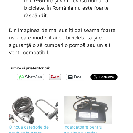
mic (~6mm) și se folosesc numai la
biciclete. În România nu este foarte
răspândit.
Din imaginea de mai sus îți dai seama foarte
ușor care model îl ai pe bicicleta ta și cu
siguranță o să cumperi o pompă sau un alt
ventil compatibil.
Trimite si prietenilor tăi:
WhatsApp
Email
O nouă categorie de
Incarcatoare pentru
produse la bimax
biciclete electrice