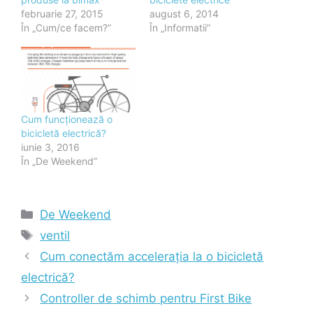
februarie 27, 2015
august 6, 2014
În „Cum/ce facem?”
În „Informatii”
Cum funcționează o
bicicletă electrică?
iunie 3, 2016
În „De Weekend”
Categorii
De Weekend
Etichete
ventil
Cum conectăm accelerația la o bicicletă
electrică?
Controller de schimb pentru First Bike