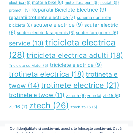
motor e bike
(6)
electrica
(5)
motor fara perii
(5)
noutati
(5)
Reparatii Biciclete Electrice
(9)
promotii
(5)
reparatii trotinete electrice
(7)
schema controller
scutere electrice
(9)
scuter electric
bicicleta
(6)
(8)
scuter electric fara permis
(6)
scuter fara permis
(6)
tricicleta electrica
service
(13)
(28)
tricicleta electrica adulti
(18)
triciclete electrice
(9)
Triciclete cu Motor
(5)
trotineta electrica
(18)
trotineta e
trotinete electrice
(21)
twow
(14)
trotinete e twow
(11)
z-tech
(6)
zt-15
(6)
zt-09
(4)
ztech
(26)
zt-16
(7)
ztech zt-16
(5)
Confidențialitate și cookie-uri: acest site folosește cookie-uri. Dacă