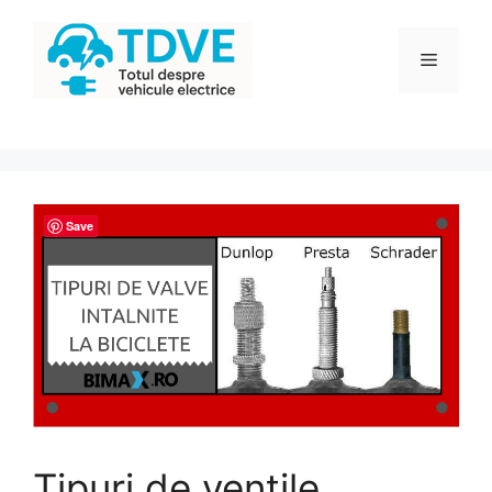
Sari
la
Meniu
conținut
Save
Tipuri de ventile