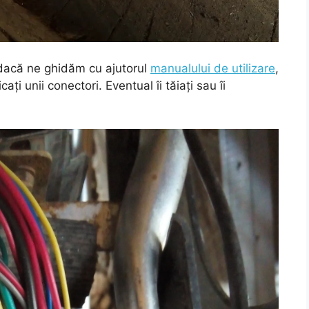
 dacă ne ghidăm cu ajutorul
manualului de utilizare
,
ți unii conectori. Eventual îi tăiați sau îi