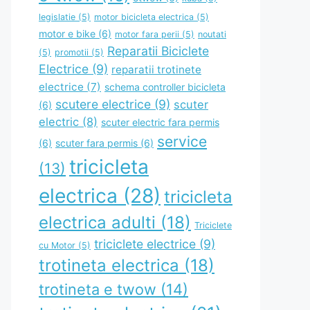
legislatie
(5)
motor bicicleta electrica
(5)
motor e bike
(6)
motor fara perii
(5)
noutati
Reparatii Biciclete
(5)
promotii
(5)
Electrice
(9)
reparatii trotinete
electrice
(7)
schema controller bicicleta
scutere electrice
(9)
scuter
(6)
electric
(8)
scuter electric fara permis
service
(6)
scuter fara permis
(6)
tricicleta
(13)
electrica
(28)
tricicleta
electrica adulti
(18)
Triciclete
triciclete electrice
(9)
cu Motor
(5)
trotineta electrica
(18)
trotineta e twow
(14)