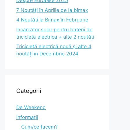
Despre Eurobike 2025
7 Noutăți în Aprilie de la bimax
4 Noutăți la Bimax în Februarie
Incarcator solar pentru baterii de
tricicleta electrica + alte 2 noutăți
Tricicletă electrică nouă și alte 4
noutăți în Decembrie 2024
Categorii
De Weekend
Informatii
Cum/ce facem?