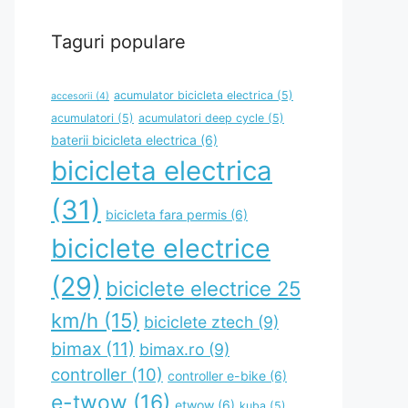
Taguri populare
acumulator bicicleta electrica
(5)
accesorii
(4)
acumulatori
(5)
acumulatori deep cycle
(5)
baterii bicicleta electrica
(6)
bicicleta electrica
(31)
bicicleta fara permis
(6)
biciclete electrice
(29)
biciclete electrice 25
km/h
(15)
biciclete ztech
(9)
bimax
(11)
bimax.ro
(9)
controller
(10)
controller e-bike
(6)
e-twow
(16)
etwow
(6)
kuba
(5)