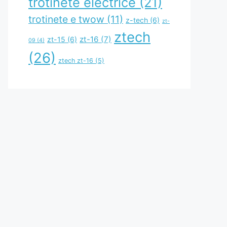
trotinete electrice
(21)
trotinete e twow
(11)
z-tech
(6)
zt-
ztech
zt-16
(7)
zt-15
(6)
09
(4)
(26)
ztech zt-16
(5)