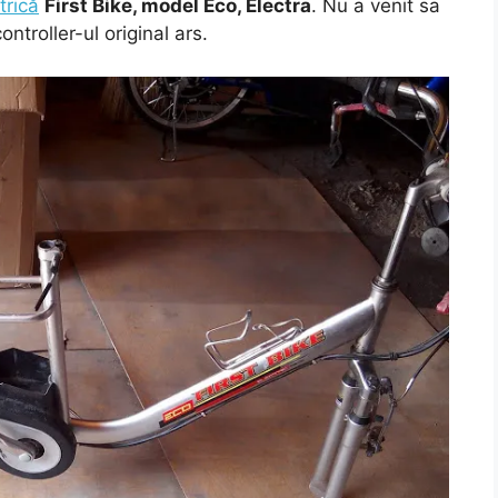
trică
First Bike, model Eco, Electra
. Nu a venit sa
troller-ul original ars.