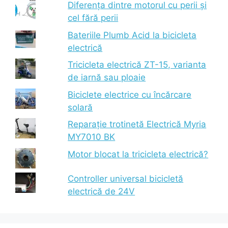
Diferența dintre motorul cu perii și
cel fără perii
Bateriile Plumb Acid la bicicleta
electrică
Tricicleta electrică ZT-15, varianta
de iarnă sau ploaie
Biciclete electrice cu încărcare
solară
Reparație trotinetă Electrică Myria
MY7010 BK
Motor blocat la tricicleta electrică?
Controller universal bicicletă
electrică de 24V