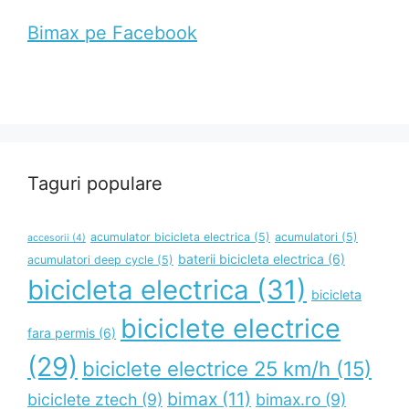
Bimax pe Facebook
Taguri populare
acumulator bicicleta electrica
(5)
acumulatori
(5)
accesorii
(4)
baterii bicicleta electrica
(6)
acumulatori deep cycle
(5)
bicicleta electrica
(31)
bicicleta
biciclete electrice
fara permis
(6)
(29)
biciclete electrice 25 km/h
(15)
bimax
(11)
biciclete ztech
(9)
bimax.ro
(9)