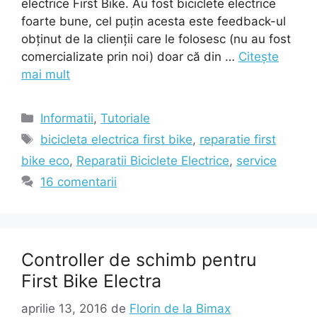
electrice First Bike. Au fost biciclete electrice
foarte bune, cel puțin acesta este feedback-ul
obținut de la clienții care le folosesc (nu au fost
comercializate prin noi) doar că din …
Citește
mai mult
Categorii
Informatii
,
Tutoriale
Etichete
bicicleta electrica first bike
,
reparatie first
bike eco
,
Reparatii Biciclete Electrice
,
service
16 comentarii
Controller de schimb pentru
First Bike Electra
aprilie 13, 2016
de
Florin de la Bimax