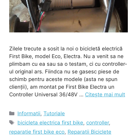
Zilele trecute a sosit la noi o bicicletă electrică
First Bike, model Eco, Electra. Nu a venit sa ne
plimbam cu ea sau sa o testam, ci cu controller-
ul original ars. Fiindca nu se gasesc piese de
schimb pentru aceste modele (asta ne spun
clienții), am montat pe First Bike Electra un
Controller Universal 36/48V …
Citește mai mult
Categorii
Informatii
,
Tutoriale
Etichete
bicicleta electrica first bike
,
controller
,
reparatie first bike eco
,
Reparatii Biciclete