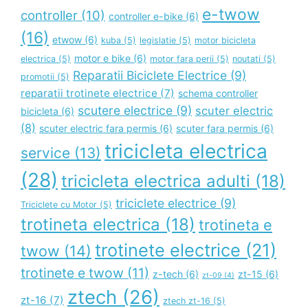
e-twow
controller
(10)
controller e-bike
(6)
(16)
etwow
(6)
kuba
(5)
legislatie
(5)
motor bicicleta
motor e bike
(6)
electrica
(5)
motor fara perii
(5)
noutati
(5)
Reparatii Biciclete Electrice
(9)
promotii
(5)
reparatii trotinete electrice
(7)
schema controller
scutere electrice
(9)
scuter electric
bicicleta
(6)
(8)
scuter electric fara permis
(6)
scuter fara permis
(6)
tricicleta electrica
service
(13)
(28)
tricicleta electrica adulti
(18)
triciclete electrice
(9)
Triciclete cu Motor
(5)
trotineta electrica
(18)
trotineta e
trotinete electrice
(21)
twow
(14)
trotinete e twow
(11)
z-tech
(6)
zt-15
(6)
zt-09
(4)
ztech
(26)
zt-16
(7)
ztech zt-16
(5)