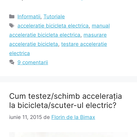
Categorii
Informatii
,
Tutoriale
Etichete
acceleratie bicicleta electrica
,
manual
acceleratie bicicleta electrica
,
masurare
acceleratie bicicleta
,
testare acceleratie
electrica
9 comentarii
Cum testez/schimb accelerația
la bicicleta/scuter-ul electric?
iunie 11, 2015
de
Florin de la Bimax