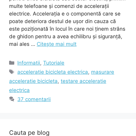
multe telefoane și comenzi de accelerații
electrice. Accelerația e o componentă care se
poate deteriora destul de ușor din cauza că
este poziționată în locul în care noi ținem strâns
de ghidon pentru a avea echilibru și siguranță,
mai ales …
Citește mai mult
Categorii
Informatii
,
Tutoriale
Etichete
acceleratie bicicleta electrica
,
masurare
acceleratie bicicleta
,
testare acceleratie
electrica
37 comentarii
Cauta pe blog