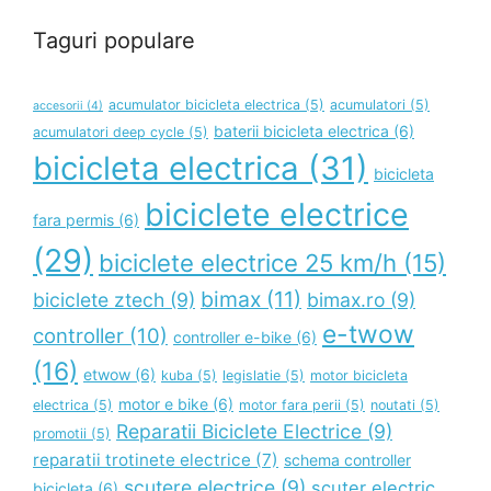
Taguri populare
acumulator bicicleta electrica
(5)
acumulatori
(5)
accesorii
(4)
baterii bicicleta electrica
(6)
acumulatori deep cycle
(5)
bicicleta electrica
(31)
bicicleta
biciclete electrice
fara permis
(6)
(29)
biciclete electrice 25 km/h
(15)
bimax
(11)
biciclete ztech
(9)
bimax.ro
(9)
e-twow
controller
(10)
controller e-bike
(6)
(16)
etwow
(6)
kuba
(5)
legislatie
(5)
motor bicicleta
motor e bike
(6)
electrica
(5)
motor fara perii
(5)
noutati
(5)
Reparatii Biciclete Electrice
(9)
promotii
(5)
reparatii trotinete electrice
(7)
schema controller
scutere electrice
(9)
scuter electric
bicicleta
(6)