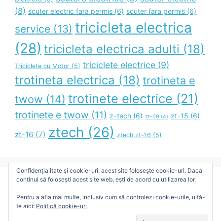
(8)
scuter electric fara permis
(6)
scuter fara permis
(6)
tricicleta electrica
service
(13)
(28)
tricicleta electrica adulti
(18)
triciclete electrice
(9)
Triciclete cu Motor
(5)
trotineta electrica
(18)
trotineta e
trotinete electrice
(21)
twow
(14)
trotinete e twow
(11)
z-tech
(6)
zt-15
(6)
zt-09
(4)
ztech
(26)
zt-16
(7)
ztech zt-16
(5)
Confidențialitate și cookie-uri: acest site folosește cookie-uri. Dacă
continui să folosești acest site web, ești de acord cu utilizarea lor.
Blog Administrat de Bimax Unic Distribution SRL
Pentru a afla mai multe, inclusiv cum să controlezi cookie-urile, uită-
te aici:
Politică cookie-uri
© 2026 TDVE - Totul despre Vehicule Electrice
•