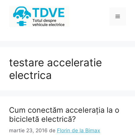
Sari
la
Meniu
conținut
testare acceleratie
electrica
Cum conectăm accelerația la o
bicicletă electrică?
martie 23, 2016
de
Florin de la Bimax