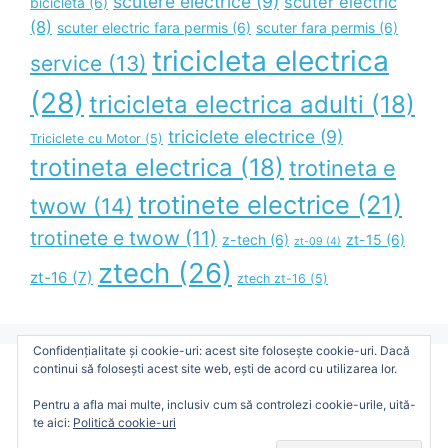
scutere electrice
(9)
scuter electric
bicicleta
(6)
(8)
scuter electric fara permis
(6)
scuter fara permis
(6)
tricicleta electrica
service
(13)
(28)
tricicleta electrica adulti
(18)
triciclete electrice
(9)
Triciclete cu Motor
(5)
trotineta electrica
(18)
trotineta e
trotinete electrice
(21)
twow
(14)
trotinete e twow
(11)
z-tech
(6)
zt-15
(6)
zt-09
(4)
ztech
(26)
zt-16
(7)
ztech zt-16
(5)
Confidențialitate și cookie-uri: acest site folosește cookie-uri. Dacă
continui să folosești acest site web, ești de acord cu utilizarea lor.
Blog Administrat de Bimax Unic Distribution SRL
Pentru a afla mai multe, inclusiv cum să controlezi cookie-urile, uită-
te aici:
Politică cookie-uri