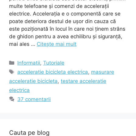
multe telefoane și comenzi de accelerații
electrice. Accelerația e o componentă care se
poate deteriora destul de ușor din cauza că
este poziționată în locul în care noi ținem strâns
de ghidon pentru a avea echilibru și siguranță,
mai ales …
Citește mai mult
Categorii
Informatii
,
Tutoriale
Etichete
acceleratie bicicleta electrica
,
masurare
acceleratie bicicleta
,
testare acceleratie
electrica
37 comentarii
Cauta pe blog