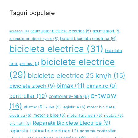
Taguri populare
acumulator bicicleta electrica
(5)
acumulatori
(5)
accesorii
(4)
baterii bicicleta electrica
(6)
acumulatori deep cycle
(5)
bicicleta electrica
(31)
bicicleta
biciclete electrice
fara permis
(6)
(29)
biciclete electrice 25 km/h
(15)
bimax
(11)
biciclete ztech
(9)
bimax.ro
(9)
e-twow
controller
(10)
controller e-bike
(6)
(16)
etwow
(6)
kuba
(5)
legislatie
(5)
motor bicicleta
motor e bike
(6)
electrica
(5)
motor fara perii
(5)
noutati
(5)
Reparatii Biciclete Electrice
(9)
promotii
(5)
reparatii trotinete electrice
(7)
schema controller