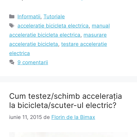
Categorii
Informatii
,
Tutoriale
Etichete
acceleratie bicicleta electrica
,
manual
acceleratie bicicleta electrica
,
masurare
acceleratie bicicleta
,
testare acceleratie
electrica
9 comentarii
Cum testez/schimb accelerația
la bicicleta/scuter-ul electric?
iunie 11, 2015
de
Florin de la Bimax